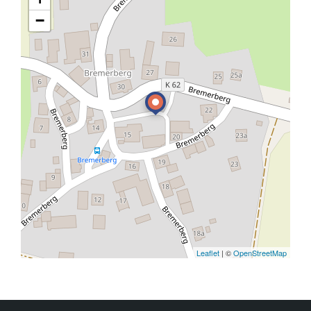
−
Leaflet
| ©
OpenStreetMap