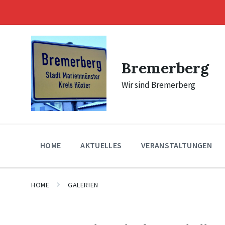
Skip
Skip
Skip
to
to
to
content
main
footer
navigation
Bremerberg
Wir sind Bremerberg
HOME
AKTUELLES
VERANSTALTUNGEN
HOME
GALERIEN