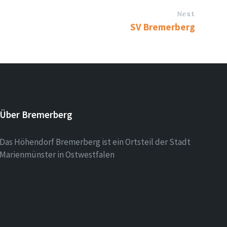
Next
SV Bremerberg
Über Bremerberg
Das Höhendorf Bremerberg ist ein Ortsteil der Stadt
Marienmünster in Ostwestfalen